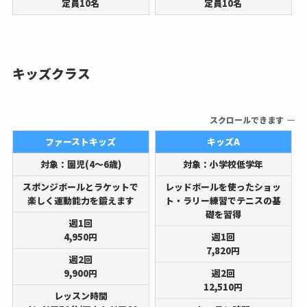
定員10名
定員10名
キッズクラス
スクロールできます
ファーストキッズ
キッズA
対象：園児(4～6歳)
対象：小学校低学年
スポンジボールとラケットで
レッドボールを使ったショッ
楽しく運動能力を鍛えます
ト・ラリー練習でテニスの基
礎を習得
週1回
4,950円
週1回
7,820円
週2回
9,900円
週2回
12,510円
レッスン時間