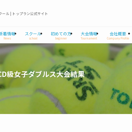
ール | トップラン公式サイト
新着情報
スクール
初めての方
大会情報
会社概要
News
school
beginner
Tournament
Company Profile
 CD級女子ダブルス大会結果