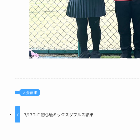
大会結果
7/17 T.I.F 初心級ミックスダブルス結果