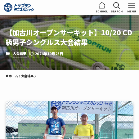
SCHOOL
SEARCH
MENU
【加古川オープンサーキット】10/20 CD
級男子シングルス大会結果
大会結果
2024年10月25日
ホーム
大会結果