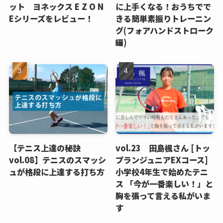
ット ヨネックス E Z O N
に上手くなる！おうちでで
Eシリーズをレビュー！
きる簡単素振りトレーニン
グ(フォアハンドストローク
編)
【テニス上達の秘訣
vol.23 田島楓さん [トッ
vol.08】テニスのスマッシ
プランジュニアEXコース]
ュが格段に上達する打ち方
小学校4年生で始めたテニ
ス 「今が一番楽しい！」と
胸を張って言える私がいま
す